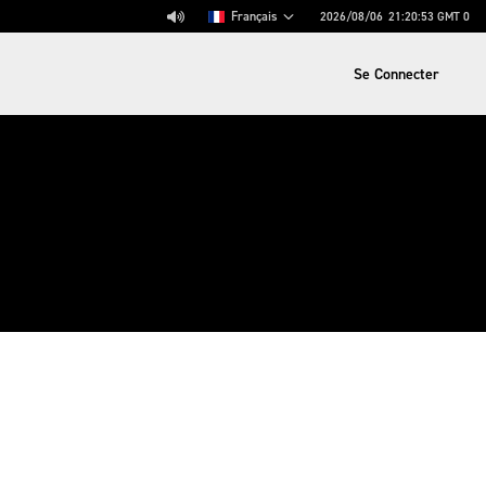
Français
2026/08/06
21:20:53
GMT 0
Se Connecter