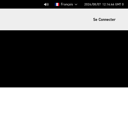
Français
2026/08/07
12:14:44
GMT 0
Se Connecter